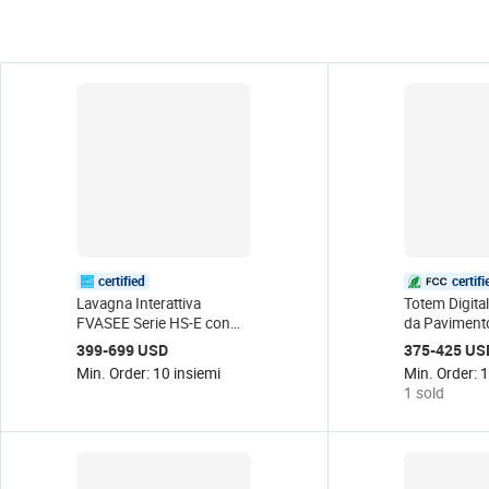
certified
certifi
Lavagna Interattiva
Totem Digital
FVASEE Serie HS-E con
da Pavimento
Schermo Touch a 20 Punti
con Schermo
399-699 USD
375-425 US
Infrarossi, LED 4K,
Risoluzione 
Min. Order: 10 insiemi
Min. Order: 1
Supporto Mobile, Pannello
Display con 
1 sold
Piatto Nero
Protezione 