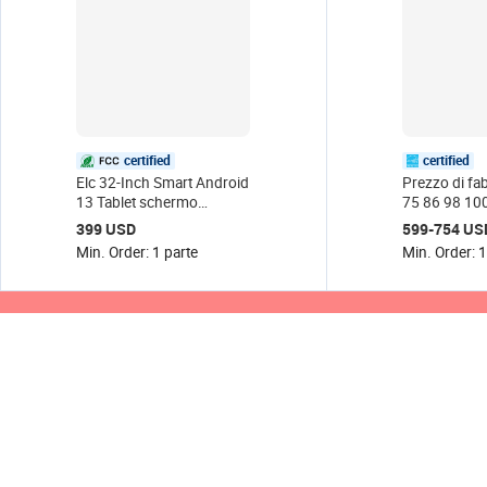
certified
certified
Elc 32-Inch Smart Android
Prezzo di fa
13 Tablet schermo
75 86 98 100 
portatile Touch Screen TV
lavagna piatta
399 USD
599-754 US
Wheel mobile ricarica
smart tv per
Min. Order: 1 parte
Min. Order: 
schermo per Digital
conferenze/
Signage
e classe