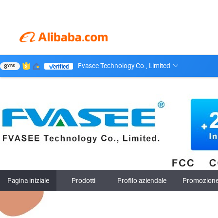
Fvasee Technology Co., Limited
8
YRS
Pagina iniziale
Prodotti
Profilo aziendale
Promozion