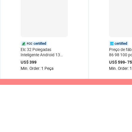
certified
certified
Elc 32 Polegadas
Preço de fáb
Inteligente Android 13
86 98 100 p
Tablet Tela Portátil Tela
interativo fla
US$ 399
US$ 599- 7
Touch Screen TV Roda
whiteboard s
Min. Order: 1 Peça
Min. Order: 
Móvel Tela de
conferência
Carregamento para
e classe
Sinalização Digital