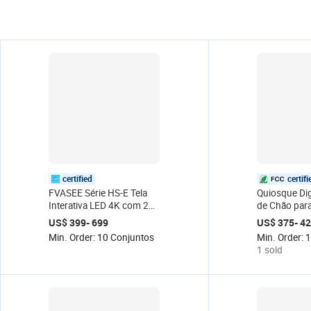
certified
certifi
FVASEE Série HS-E Tela
Quiosque Digi
Interativa LED 4K com 20
de Chão para
Pontos de Toque
com Tela Sen
US$ 399- 699
US$ 375- 4
Infravermelho, Painel
Toque LCD, 
Min. Order: 10 Conjuntos
Min. Order: 
Plano com Suporte Móvel,
2K/4K e Dis
1 sold
Quadro Branco Interativo
Classificaçã
Preto